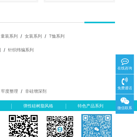
试样
咨询
定制
试样
咨询
童装系列
/
女装系列
/
T恤系列
列
/
针织纬编系列
在线咨询
免费通话
牢度整理
/
非硅增深剂
弹性硅树脂风格
特色产品系列
微信联系
地图