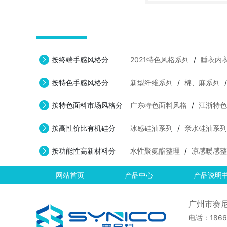
定制
试样
按终端手感风格分
2021特色风格系列
/
睡衣内
按特色手感风格分
新型纤维系列
/
棉、麻系列
按特色面料市场风格分
广东特色面料风格
/
江浙特色
按高性价比有机硅分
冰感硅油系列
/
亲水硅油系列
按功能性高新材料分
水性聚氨酯整理
/
凉感暖感整
网站首页
产品中心
产品说明
资
广州市赛
电话：1866