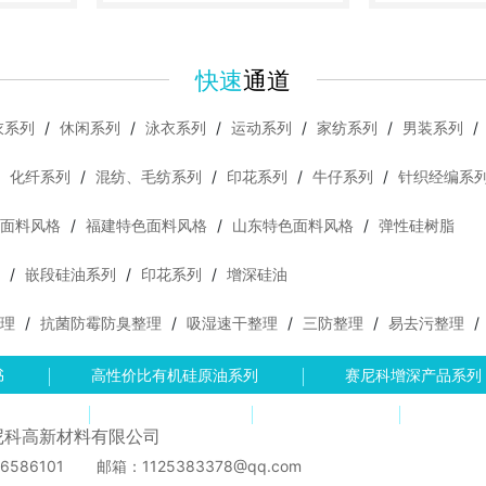
咨询
定制
试样
咨询
定制
快速
通道
衣系列
/
休闲系列
/
泳衣系列
/
运动系列
/
家纺系列
/
男装系列
/
/
化纤系列
/
混纺、毛纺系列
/
印花系列
/
牛仔系列
/
针织经编系
面料风格
/
福建特色面料风格
/
山东特色面料风格
/
弹性硅树脂
/
嵌段硅油系列
/
印花系列
/
增深硅油
理
/
抗菌防霉防臭整理
/
吸湿速干整理
/
三防整理
/
易去污整理
/
书
高性价比有机硅原油系列
赛尼科增深产品系列
讯动态
联系赛尼科
产品目录
网站
尼科高新材料有限公司
6586101
邮箱：1125383378@qq.com