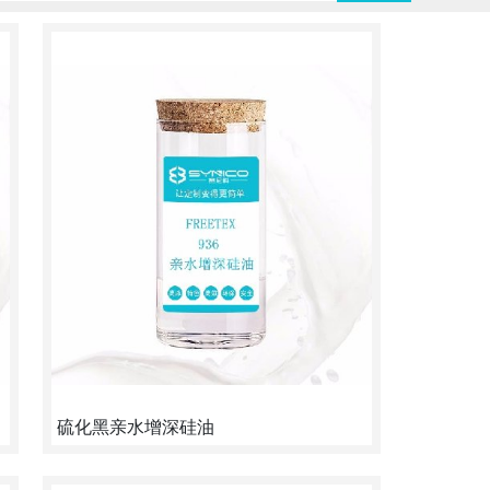
硫化黑亲水增深硅油
增深30%，瞬间1-3秒亲水，耐高温100℃以上，耐
强碱PH12