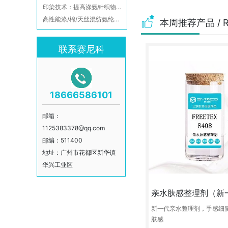
印染技术：提高涤氨针织物深色牢度的方法
高性能涤/棉/天丝混纺氨纶弹力面料整理工艺
本周推荐产品
/ 
联系赛尼科
18666586101
邮箱：
1125383378@qq.com
邮编：511400
地址：广州市花都区新华镇
华兴工业区
新一代亲水整理剂，手感细
肤感