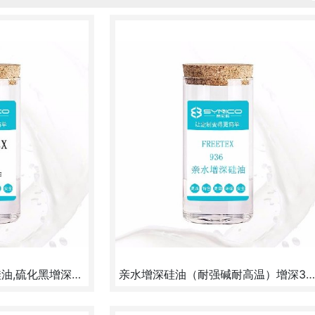
超增深硅油,棉用增深硅油,硫化黑增深硅油,分散黑涤纶增深硅油
亲水增深硅油（耐强碱耐高温）增深30%
可增深3成，最高增深可
瞬间亲水1-3秒，挺滑肉感，增深30%