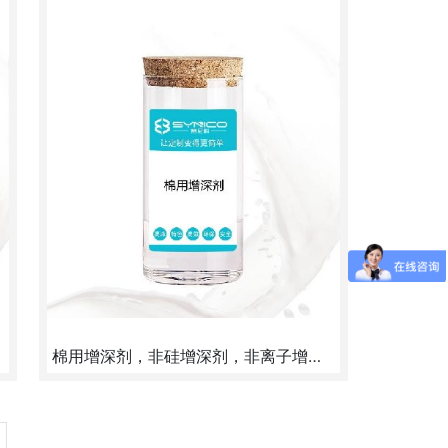
棉用增深剂，非硅增深剂，非离子增深剂
棉用增深剂适用活性染料、硫化染料等增深3成以上