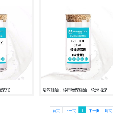
深剂)
增深硅油，棉用增深硅油，软滑增深硅油，广东增深硅油
拉伯黑”超增深整理，
超增深效果可达30%-50%，手感软滑肤感。
首页
上一页
1
下一页
尾页