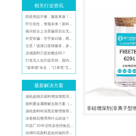
相关行业资讯
防疫用品不够，服装来凑！这样靠谱吗？
纤引创生，维领未来！新科技带给纤维行业什么机遇和挑战？
揭示纺企上当受骗背后出无奈的真相
外贸诈骗：空手套白狼，两家纺织企业被骗1600万！
注意！该港口疫情爆发，多艘集装箱船被限制隔离！
凉感面料只是炒概念吗？
打造无人化印染车间，国内首家针织面料印染全流程数字化智能工厂
“退单潮”未去 ，“订单荒”又来：印染行业低迷形势夏末或好转
最新解决方案
涤纶超细旦面料增深增黑另类工艺参考
面料重金属降解去除方案（有效去除游离甲醛、铜、铅、锡、镍、钴、锑、汞、镉和铋等重金属离子）附检测报告
非硅增深剂(非离子型增
涤纶面料特深黑后整理推荐加工方案-广州赛尼科高新材料
非硅增深增艳整理剂，适合“阿
冰瓷棉后整理用什么硅油？
可达3-5成增黑效果
印染厂20年活性染色经验总结，你们都拿去，不保留了！
丝绸印花面料是如何做到手感柔软且不发批不翻丝？