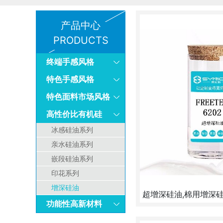
产品中心
PRODUCTS
终端手感风格
特色手感风格
特色面料市场风格
高性价比有机硅
冰感硅油系列
亲水硅油系列
嵌段硅油系列
印花系列
增深硅油
功能性高新材料
氨基系列增深硅油，20g/l即
达50%，手感软滑肉感。