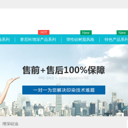
油系列
赛尼科增深产品系列
弹性硅树脂风格
特色产品系
增深硅油