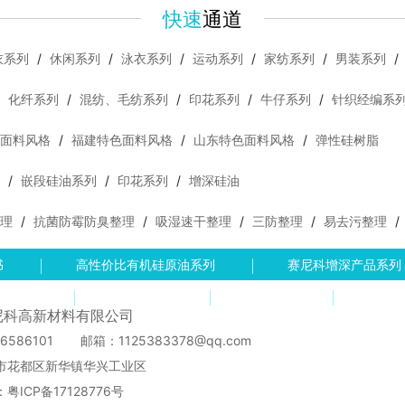
快速
通道
衣系列
/
休闲系列
/
泳衣系列
/
运动系列
/
家纺系列
/
男装系列
/
/
化纤系列
/
混纺、毛纺系列
/
印花系列
/
牛仔系列
/
针织经编系
面料风格
/
福建特色面料风格
/
山东特色面料风格
/
弹性硅树脂
/
嵌段硅油系列
/
印花系列
/
增深硅油
理
/
抗菌防霉防臭整理
/
吸湿速干整理
/
三防整理
/
易去污整理
/
书
高性价比有机硅原油系列
赛尼科增深产品系列
讯动态
联系赛尼科
产品目录
网站
尼科高新材料有限公司
6586101
邮箱：1125383378@qq.com
市花都区新华镇华兴工业区
：
粤ICP备17128776号