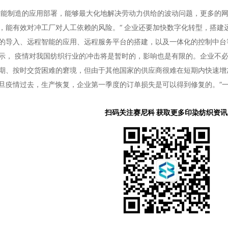
能制造的应用部署，能够最大化地解决劳动力供给的波动问题，更多的网
，能有效对冲工厂对人工依赖的风险。“ 企业还要加快数字化转型，搭建
的导入、远程智能的应用、远程服务平台的搭建，以及一体化的控制中台
 疫情对我国纺织行业的冲击将是暂时的，影响也是有限的。企业不必
期、按时交货困难的窘境，但由于其他国家的供应商很难在短期内快速增
旦疫情过去，生产恢复，企业第一季度的订单损失是可以得到修复的。”
扫码关注赛尼科 获取更多印染纺织资讯