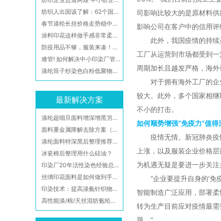
纺织人出国该了解：62个国家对中国人实施入境管制
司影响比较大的是原材料供
春节涤纶长丝价格走势稳中有涨
影响公司在客户中的信用评
涂料印花这样做手感非常柔软悬垂好
此外，我国疫情的持续蔓
防疫用品不够，服装来凑！这样靠谱吗？
工厂从运营到市场都受到一
难管! 如何解决中小印染厂​管理难
周期加长且越发严格，海外
涤纶筒子纱染色白粉低聚物难题
对于拥有海外工厂的企业
较大。此外，多个国家相继
最新解决方案
不小的打击。
涤纶超细旦面料增深增黑另类工艺参考
如何顺势增强“免疫力”值得
面料重金属降解去除方案（有效去除游离甲醛、铜、铅、锡、镍、钴、锑、汞、镉和铋等重金属离子）附检测报告
疫情无情。新冠肺炎疫情
涤纶面料特深黑后整理推荐加工方案-广州赛尼科高新材料
上涨，以及服装企业价格层
冰瓷棉后整理用什么硅油？
为机遇无疑是要进一步关注
印染厂20年活性染色经验总结，你们都拿去，不保留了！
丝绸印花面料是如何做到手感柔软且不发批不翻丝？
“企业要提升自身的‘免疫
印染技术：提高涤氨针织物深色牢度的方法
智能制造广泛应用，部署柔
高性能涤/棉/天丝混纺氨纶弹力面料整理工艺
转为生产目前应对疫情最需
题。”