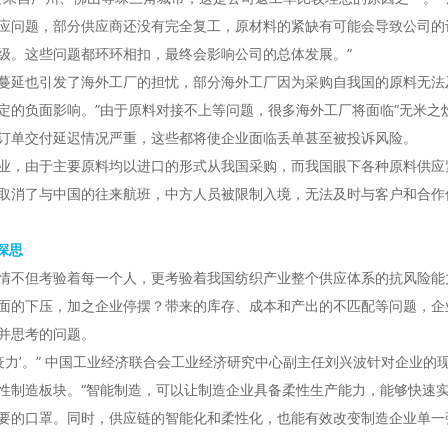
应问题，部分供应商还没有完全复工，原材料的紧缺有可能会导致公司的
级。这些问题都环环相扣，最终会影响公司的总体发展。”
延也引发了海外工厂的担忧，部分海外工厂因为采购自我国的原料无法及
定的负面影响。”由于原料对接不上等问题，很多海外工厂将面临“无米之
订单交付延迟情况严重，这些都将使企业面临丢单甚至被投诉风险。
，由于主要原料均以进口的形式从我国采购，而我国眼下各种原料供应
取消了与中国的往来航班，中方人员被限制入境，无法及时与客户和合作
深思
不但考验着每一个人，更考验着我国纺织产业整个供应体系的抗风险能力
面的下压，加之企业停摆？带来的库存、成本和产出的不匹配等问题，企
并思考的问题。
力’。” 中国工业经济联合会工业经济研究中心副主任刘兴波针对企业的
性制造板块。“智能制造，可以让制造企业具备柔性生产能力，能够快速
要的口罩。同时，供应链的智能化和柔性化，也能有效改变制造企业单一强调