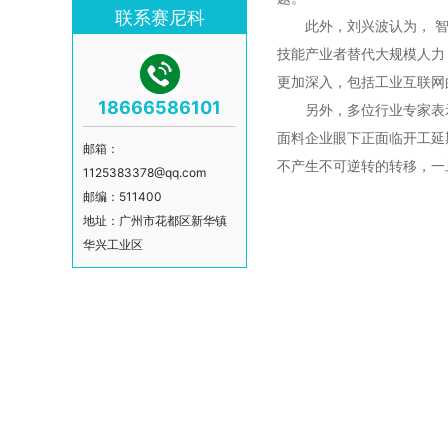
联系赛尼科
此外，刘兴波认为， 智
技能产业者替代大规模人力
更加深入，包括工业互联网
18666586101
另外，多位行业专家表示，
面料企业眼下正面临开工延
邮箱：
不产生不可逆转的转移，一
1125383378@qq.com
邮编：511400
地址：广州市花都区新华镇
华兴工业区