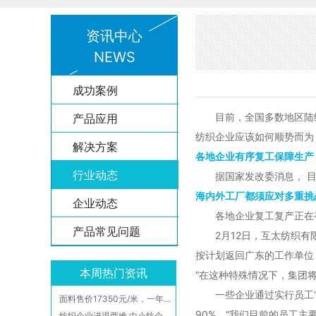
资讯中心
NEWS
成功案例
目前，全国多数地区陆续迎
产品应用
纺织企业应该如何顺势而为
解决方案
各地企业有序复工保障生产
行业动态
据国家发改委消息， 目
海内外工厂都须应对多重挑
企业动态
各地企业复工复产正在有
产品常见问题
2月12日，互太纺织有限
按计划返回广东的工作单位
本周热门资讯
“在这种特殊情况下，集团
一些企业通过实行员工“本
面料售价17350元/米，一年仅有几米的产量，卖300000米涤塔夫才能买得起它一件西服，这才是真正的“面料之王”！
90%。“我们目前的员工
纺织企业进退两难 中小纺企运营情况不乐观