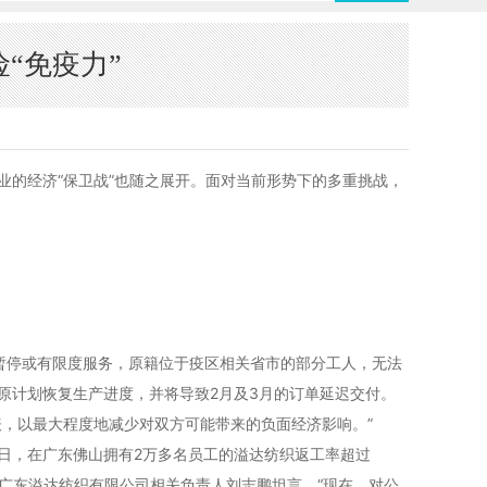
“免疫力”
的经济“保卫战”也随之展开。面对当前形势下的多重挑战，
暂停或有限度服务，原籍位于疫区相关省市的部分工人，无法
原计划恢复生产进度，并将导致2月及3月的订单延迟交付。
，以最大程度地减少对双方可能带来的负面经济影响。”
日，在广东佛山拥有2万多名员工的溢达纺织返工率超过
 广东溢达纺织有限公司相关负责人刘志鹏坦言，“现在，对公