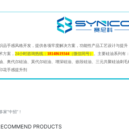
织品手感风格开发，提供各项牢度解决方案，功能性产品工艺设计与提升
术方案，
24小时咨询热线：
18148619344
（微信同号）
。
主要硅油系列有
油、奥代尔硅油、莫代尔硅油、增深硅油、嵌段硅油、三元共聚硅油刺毛
印花手感提升剂
家“中招”！
RECOMMEND PRODUCTS