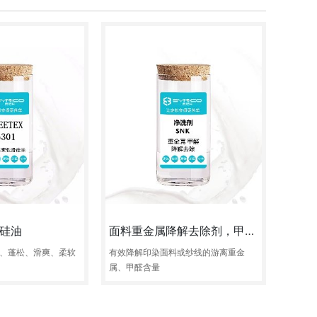
硅油
面料重金属降解去除剂，甲醛降解去除剂
、蓬松、滑爽、柔软
有效降解印染面料或纱线的游离重金
属、甲醛含量
试样
咨询
定制
试样
咨询