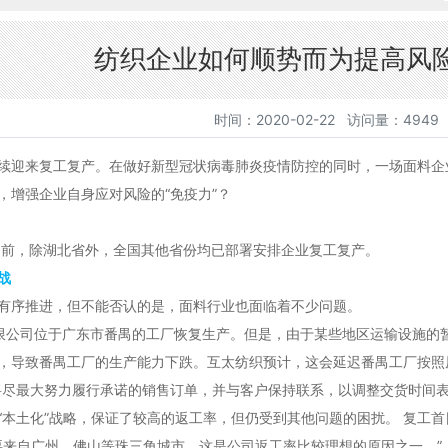
纺织企业如何顺势而为提高风险
时间：2020-02-22 访问量：4949
来复工复产。在做好新型冠状病毒肺炎疫情防控的同时，一场面料企业
，增强企业自身应对风险的“免疫力”？
前，除湖北省外，全国其他省份均已部署安排企业复工复产。
战
序推进，但不能否认的是，面料行业也面临着不少问题。
公司位于广东市番禺的工厂恢复生产。但是，由于某些地区运输设施的
，导致番禺工厂的生产能力下跌。互太纺织预计，这会延迟番禺工厂按照
将尽最大努力履行承诺的销售订单，并与客户保持联系，以调整交货时间表
土化”战略，保证了较高的返工率，但仍受到其他问题的困扰。 复工首
主要来自广州、佛山等珠三角城市，这是公司返工率比较理想的原因之一。”