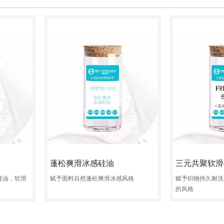
蓬松爽滑冰感硅油
三元共聚软滑
硅油，软滑
赋予面料自然蓬松爽滑冰感风格
赋予织物持久耐洗
的风格
咨询
定制
试样
咨询
定制