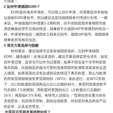
个国家；
2 如何申请德国EORI？
EORI是向海关申请的，可以线上自行申请，但需要提供本地地
址接收EORI通知书，所以建议还是找德国税务代理进行办理。一般
来说，申请德国EORI需要1-2周时间，但不排除因需求暴增而导致
系统瘫痪处理不过来的情况，就像前不久德国VAT申请遇到的情况一
样。申请资料包括：德国本土税务识别号、德国VAT税号、德国税务
师事务所等相关信息。
3 清关方案选择与提醒
时间紧迫，建议选择空运直发德国渠道的，立刻申请德国
EORI，越快越好；走海运渠道的，建议尽量选择监管仓清关，如实
在申请过慢，监管仓可以作为过渡期；如果不想在这个非常时刻冒
海关风险，比较稳妥的做法可暂时选择用我司欧洲双清渠道转运进
入德国。如果英国在没有达成协议的情况下离开欧盟，那么与欧洲
的所有贸易都将按世界贸易组织（WTO）条款进行。在WTO关税
下，出口到欧盟的英国商品占出口总额的48％，将受到贸易加权平
均关税5.7％的限制，而欧盟对英国的出口（占欧盟出口总额的
16％）将面临4.3％关税。有研究人员指出：“贸易也存在重大的非
关税壁垒，包括海关管制，新的边境检查，特别是对食品和农产品
的监管，以及监管壁垒。”
中英双边贸易发展趋势如何？