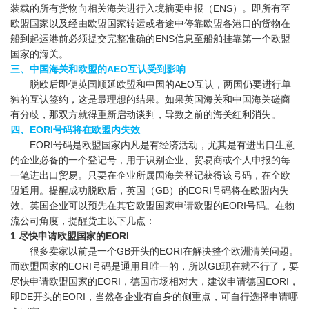
装载的所有货物向相关海关进行入境摘要申报（ENS）。即所有至
欧盟国家以及经由欧盟国家转运或者途中停靠欧盟各港口的货物在
船到起运港前必须提交完整准确的ENS信息至船舶挂靠第一个欧盟
国家的海关。
三、中国海关和欧盟的AEO互认受到影响
脱欧后即便英国顺延欧盟和中国的AEO互认，两国仍要进行单
独的互认签约，这是最理想的结果。如果英国海关和中国海关磋商
有分歧，那双方就得重新启动谈判，导致之前的海关红利消失。
四、EORI号码将在欧盟内失效
EORI号码是欧盟国家内凡是有经济活动，尤其是有进出口生意
的企业必备的一个登记号，用于识别企业、贸易商或个人申报的每
一笔进出口贸易。只要在企业所属国海关登记获得该号码，在全欧
盟通用。提醒成功脱欧后，英国（GB）的EORI号码将在欧盟内失
效。英国企业可以预先在其它欧盟国家申请欧盟的EORI号码。在物
流公司角度，提醒货主以下几点：
1 尽快申请欧盟国家的EORI
很多卖家以前是一个GB开头的EORI在解决整个欧洲清关问题。
而欧盟国家的EORI号码是通用且唯一的，所以GB现在就不行了，要
尽快申请欧盟国家的EORI，德国市场相对大，建议申请德国EORI，
即DE开头的EORI，当然各企业有自身的侧重点，可自行选择申请哪