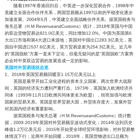
随着1997年香港回归后，中英进一步深化贸易合作，1998年中
英建立全面合作伙伴关系，两国贸易额从1997以前的平稳变化逐步
加速发展。2004年5月，中英建立全面战略伙伴关系。据英国税务与
海关总署（H.M.RevenueandCustoms）统计，2018年英国与中国
的双边货物贸易达821.0亿美元，同比增加12.0%。中国为英国第6
大出口市场和第4大进口来源地；英国对中国出口283.3亿美元，英
国自中国进口537.6亿美元，英方贸易逆差为254.3亿美元。近几年
的“英国脱欧”方案一直未下定论，但毫无疑问的是“英国脱欧”方案势
必会对中英双边贸易的发展造成一定的影响。
英国对外贸易现状总览
1、2018年英国贸易额回暖至1.15万亿美元以上
英国是最早开始工业化进程的资本主义国家。两次世界大战期
间，英国的经济实力遭到严重打击。1973年，英国加入欧洲经济共
同体（1993年11月1日欧洲共同体更名为欧盟），转而加强与欧洲
国家的贸易关系。英国是世界贸易大国，外贸依存度大，发展外贸
对其国内经济有重要影响。
据英国税务与海关总署（H.M.RevenueandCustoms）统计数
据，2009-2019年英国对外贸易额呈波动式变化；2014年达到历史
峰值1.2万亿美元后，2015年开始受全球经贸环境影响，对外贸易整
体情况下行；近两年开始回暖，2018年，英国货物进出口总额为