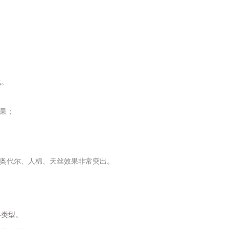
成。
效果；
、奥代尔、人棉、天丝效果非常突出。
料类型。