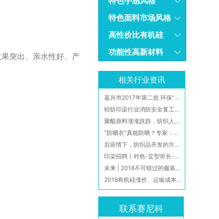
特色手感风格
特色面料市场风格
高性价比有机硅
功能性高新材料
效果突出、亲水性好、产
相关行业资讯
嘉兴市2017年第二批 环保“黑名单”9家印染企业“戴帽”加罚款！
轻纺印染行业消防安全复工须知
聚酯原料涨涨跌跌，纺织人悬着的心还没有放下，新中美协定又将签署
“防晒衣”真能防晒？专家：别信“爆款”信“面料”
后疫情下，纺织品开发的方向如何？
印染招聘丨对色-定型班长-染色主管-对色师傅-平网机长-打样
未来 | 2018不可错过的服装印花大趋势
2018有机硅涨价、运输成本上升，下游压力剧增，多家胶企纷纷提价！
联系赛尼科