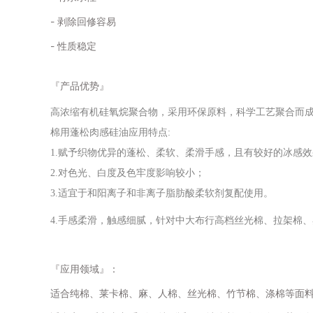
- 剥除回修容易
- 性质稳定
『产品优势』
高浓缩有机硅氧烷聚合物，采用环保原料，科学工艺聚合而
棉用蓬松肉感硅油应用特点:
1.赋予织物优异的蓬松、柔软、柔滑手感，且有较好的冰感
2.对色光、白度及色牢度影响较小；
3.适宜于和阳离子和非离子脂肪酸柔软剂复配使用。
4.手感柔滑，触感细腻，针对中大布行高档丝光棉、拉架棉
『应用领域』：
适合纯棉、莱卡棉、麻、人棉、丝光棉、竹节棉、涤棉等面