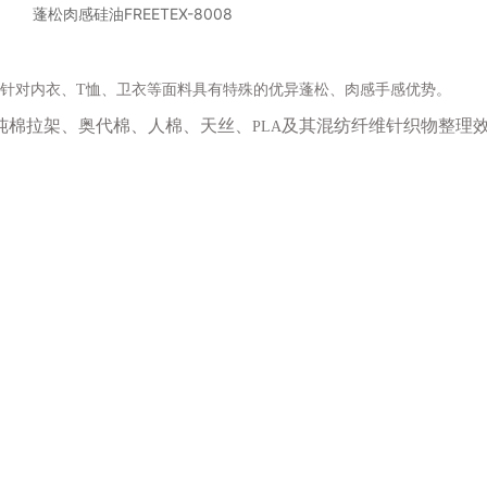
蓬松肉感硅油FREETEX-8008
针对内衣、
T恤、卫衣等面料具有特殊的
优异蓬松、肉感手感优势。
纯棉拉架、奥代棉、人棉、天丝、
及其混纺纤维针织物整理
PLA