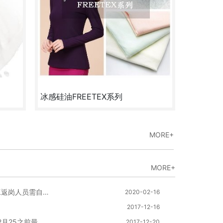
冰感硅油FREETEX系列
爽滑挺
冰感硅油手感异常爽滑，更软滑糯感舒适。
MORE+
咨询
定制
试样
咨询
MORE+
绍兴市“健康码”今日上线 市民或返工返岗人员需自行申报
2020-02-16
2017-12-16
蓝色系列染料即将疯狂涨价，建议12月25之前最好备好货…………
2017-12-20