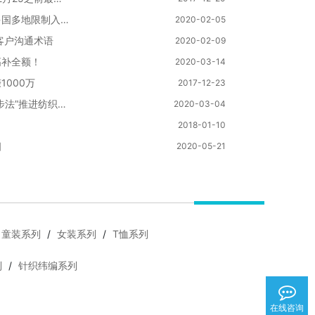
外出纺织人注意了：受疫情影响，多国多地限制入境政策出台！
2020-02-05
客户沟通术语
2020-02-09
高补全额！
2020-03-14
000万
2017-12-23
抓节点、疏堵点、保链条，桐乡“三步法”推进纺织产业复工达产
2020-03-04
2018-01-10
相
2020-05-21
童装系列
/
女装系列
/
T恤系列
列
/
针织纬编系列
在线咨询