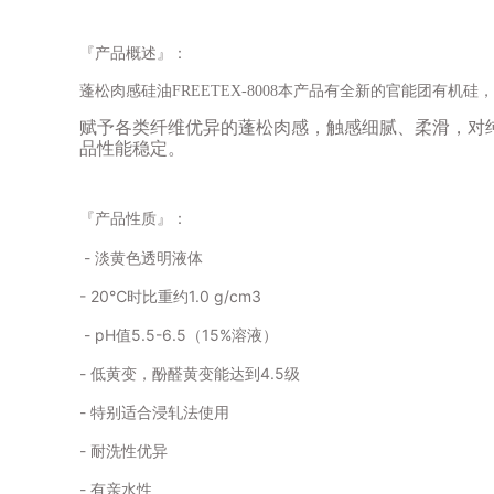
『产品概述』：
蓬松肉感硅油
FREETEX-8008
本产品有全新的官能团有机硅，
赋予各类纤维优异的蓬松肉感，触感细腻、柔滑，对
品性能稳定。
『产品性质』：
- 淡黄色透明液体
- 20℃时比重约1.0 g/cm3
- pH值5.5-6.5（15%溶液）
- 低黄变，酚醛黄变能达到4.5级
- 特别适合浸轧法使用
- 耐洗性优异
- 有亲水性