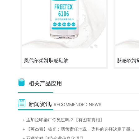
奥代尔柔滑肤感硅油
肤感软滑硅油
赋予广东特色奥代尔面料超级柔滑肤感的手感体
瞬间亲水、肤
验，亲水爽滑，可定制开发。
棉、奥代尔、
相关产品应用
定制
试样
咨询
定制
新闻资讯
/ RECOMMENDED NEWS
孟加拉印染厂你见过吗？【有图有真相】
【英杰泰】杨光：我负责任地说，染料的选择决定了墨水80%的性能表现【演讲视频】
石狮奖励 印染企业信息化项目