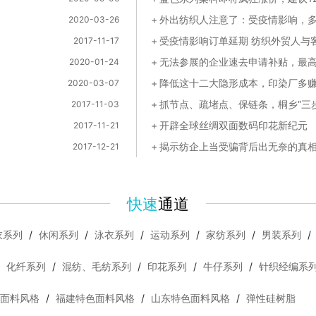
2020-03-26
受疫情影响订单延期 纺织外贸人与
2017-11-17
无法参展的企业速去申请补贴，最
2020-01-24
降低这十二大隐形成本，印染厂多赚1
2020-03-07
2017-11-03
开辟全球丝绸双面数码印花新纪元
2017-11-21
揭示纺企上当受骗背后出无奈的真
2017-12-21
快速
通道
衣系列
/
休闲系列
/
泳衣系列
/
运动系列
/
家纺系列
/
男装系列
/
/
化纤系列
/
混纺、毛纺系列
/
印花系列
/
牛仔系列
/
针织经编系
面料风格
/
福建特色面料风格
/
山东特色面料风格
/
弹性硅树脂