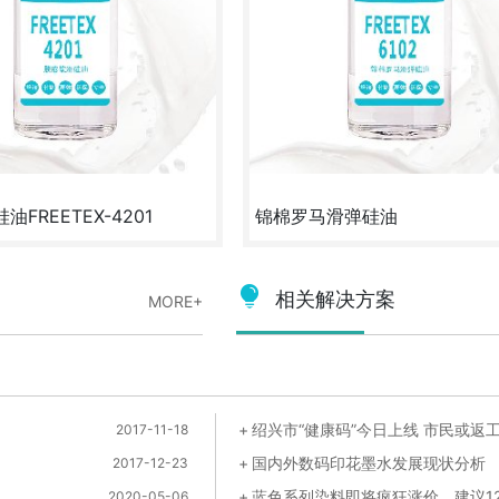
FREETEX-4201
锦棉罗马滑弹硅油
感自然、吸湿排汗-适用运动类的
锦棉罗马滑弹硅油具有超柔滑弹风格、超
卫衣、T恤等面料
括风格、超松软肤感风格
相关解决方案
MORE+
试样
咨询
定制
试样
2017-11-18
国内外数码印花墨水发展现状分析
2017-12-23
2020-05-06