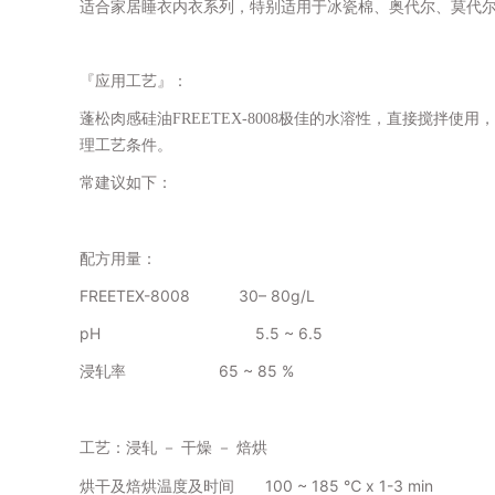
适合家居睡衣内衣系列，特别适用于冰瓷棉、奥代尔、莫代
『应用工艺』：
蓬松肉感硅油
FREETEX-8008
极佳的水溶性，直接搅拌使用，
理工艺条件。
常建议如下：
配方用量：
FREETEX-8008 30– 80g/L
pH 5.5 ~ 6.5
65 ~ 85 %
浸轧率
工艺：浸轧
－
干燥
－
焙烘
100 ~ 185 ℃ x 1-3 min
烘干及焙烘温度及时间