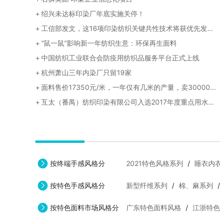
绍兴未达标印染厂年底实施关停！
工信部发文，这16项印染纺织关键共性技术将获优先发展！
“鼠一鼠”影响新一年纺织生意：环保再生面料
中国纺织工业联合会防疫用纺织品服务平台正式上线
杭州萧山三年内染厂只留19家
面料售价17350元/米，一年仅有几米的产量，卖300000米涤塔夫才能买得起它一件西服，这才是真正的“面料之王”！
互太（番禺）纺织印染有限公司入选2017年度重点用水企业水效领跑者名单
按终端手感风格分
2021特色风格系列
/
睡衣内
按特色手感风格分
新型纤维系列
/
棉、麻系列
按特色面料市场风格分
广东特色面料风格
/
江浙特色